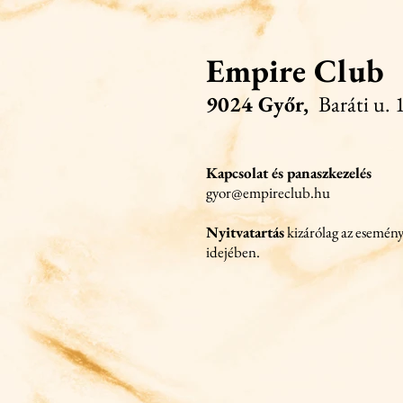
Empire Club
9024 Győr,
Baráti u. 1
Kapcsolat és panaszkezelés
gyor@empireclub.hu
Nyitvatartás
kizárólag az esemén
idejében.