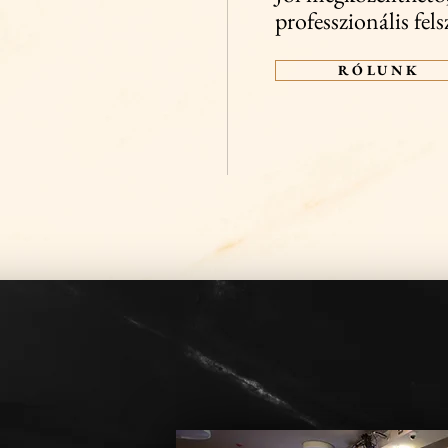
professzionális fels
R Ó L U N K