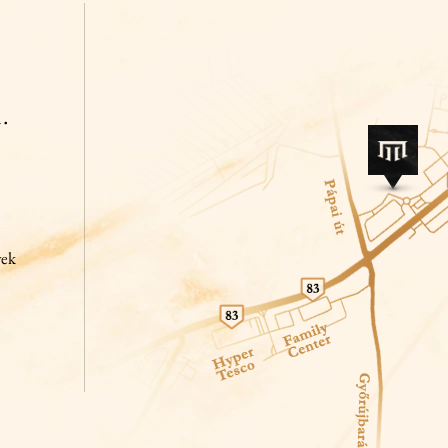
.
yek