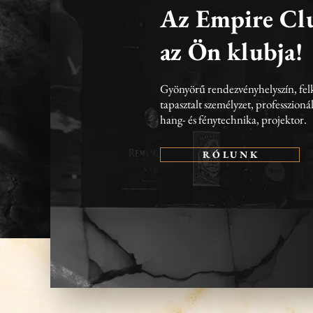
Az Empire C
az Ön klubja!
Gyönyörű rendezvényhelyszín, felk
tapasztalt személyzet, professzionál
hang- és fénytechnika, projektor.
R Ó L U N K