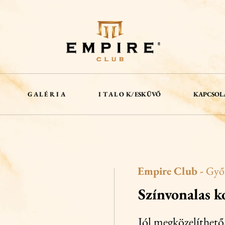
G A L É R I A
I T A L O K/ ESKÜVŐ
KAPCSOL
Empire Club -
Győr
Színvonalas k
Jól megközelíthető