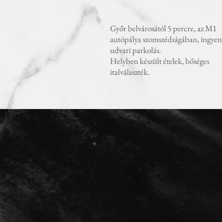
Győr belvárosától 5 percre, az M1
autópálya szomszédságában, ingyene
udvari parkolás.
Helyben készült ételek, bőséges
italválaszték.
KAPCSOLAT