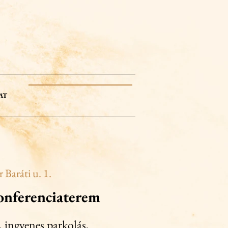
AT
 Baráti u. 1.
onferenciaterem
, ingyenes parkolás,