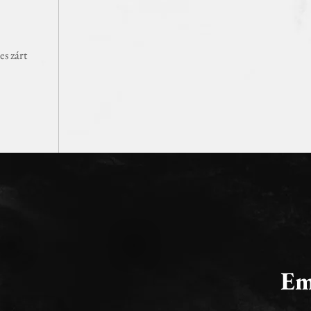
s zárt
Em