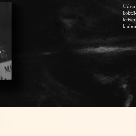
Udvaria
koktél-
letisz
klubu