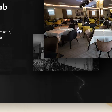
lub
észült,
is