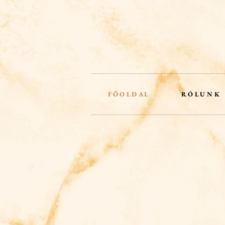
F Ő O L D A L
R Ó L U N K