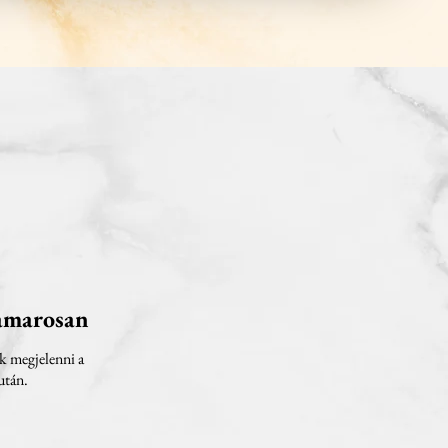
hamarosan
k megjelenni a
után.