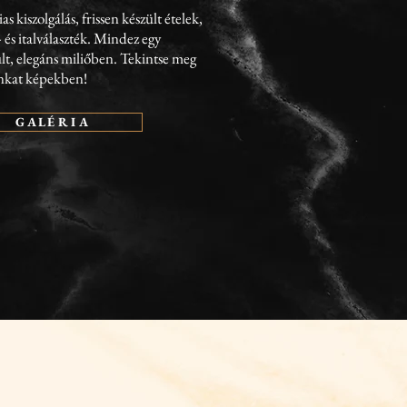
s kiszolgálás, frissen készült ételek,
 és italválaszték. Mindez egy
tult, elegáns miliőben. Tekintse meg
nkat képekben!
G A L É R I A