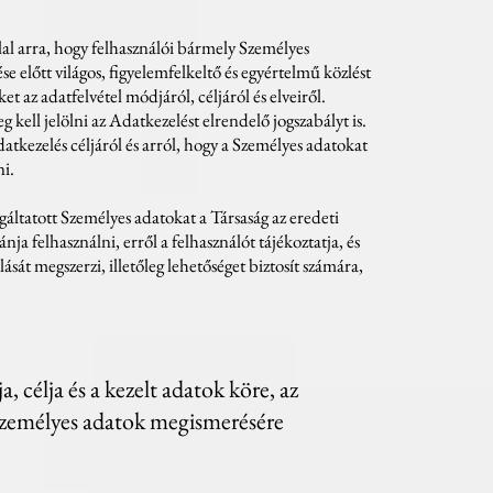
llal arra, hogy felhasználói bármely Személyes
ése előtt világos, figyelemfelkeltő és egyértelmű közlést
et az adatfelvétel módjáról, céljáról és elveiről.
 kell jelölni az Adatkezelést elrendelő jogszabályt is.
datkezelés céljáról és arról, hogy a Személyes adatokat
ni.
áltatott Személyes adatokat a Társaság az eredeti
vánja felhasználni, erről a felhasználót tájékoztatja, és
lását megszerzi, illetőleg lehetőséget biztosít számára,
, célja és a kezelt adatok köre, az
 személyes adatok megismerésére