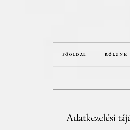
F Ő O L D A L
R Ó L U N K
Adatkezelési táj