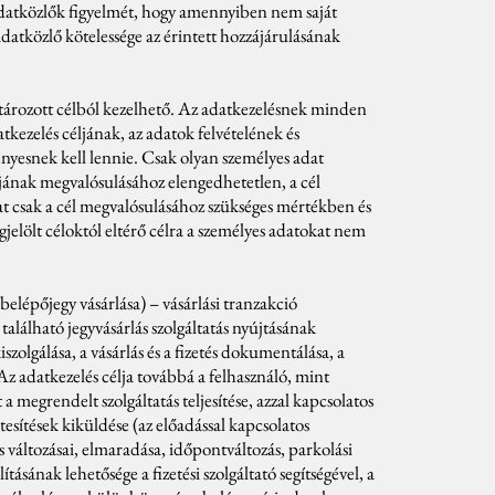
 adatközlők figyelmét, hogy amennyiben nem saját
datközlő kötelessége az érintett hozzájárulásának
tározott célból kezelhető. Az adatkezelésnek minden
atkezelés céljának, az adatok felvételének és
ényesnek kell lennie. Csak olyan személyes adat
ljának megvalósulásához elengedhetetlen, a cél
at csak a cél megvalósulásához szükséges mértékben és
gjelölt céloktól eltérő célra a személyes adatokat nem
(belépőjegy vásárlása) – vásárlási tranzakció
található jegyvásárlás szolgáltatás nyújtásának
szolgálása, a vásárlás és a fizetés dokumentálása, a
. Az adatkezelés célja továbbá a felhasználó, mint
a megrendelt szolgáltatás teljesítése, azzal kapcsolatos
tesítések kiküldése (az előadással kapcsolatos
ás változásai, elmaradása, időpontváltozás, parkolási
ításának lehetősége a fizetési szolgáltató segítségével, a