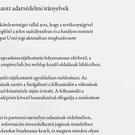
azott adatvédelmi irányelvek
kötelezettséget vállal arra, hogy a tevékenységével
felel a jelen szabályzatban és a hatályos nemzeti
pai Unió jogi aktusaiban meghatározott
kapcsolatos tájékoztatás folyamatosan elérhető, a
empireclub.hu
weblap kezdő oldalának láblécében.
zelés tájékoztatót egyoldalúan módosítani. Az
nak esetén a Szolgáltató a felhasználót a változások
nő közzététele útján értesíti. A felhasználó a
balépését követő használatával elfogadja a módosított
lei és partnerei személyes adatainak védelmében,
i információs önrendelkezési jogának tiszteletben
s adatokat bizalmasan kezeli, és megtesz minden olyan