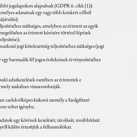
alábbi jogalapokon alapulnak (GDPR 6. cikk (1)):
személyes adatainak egy vagy több konkrét célból
ájárulás);
ljesítéséhez szükséges, amelyben az érintett az egyik
 megelőzően az érintett kérésére történő lépések
eljesítése);
natkozó jogi kötelezettség teljesítéséhez szükséges (jogi
gy egy harmadik fél jogos érdekeinek érvényesítéséhez
uló adatkezelések esetében az érintettek e
ármely szakában visszavonhatják.
an cselekvőképes kiskorú személy a Szolgáltató
 nem vehet igénybe.
datok egy körének kezelését, tárolását, továbbítását
yről külön értesítjük a felhasználókat.