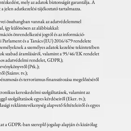
 intézkedést, mely az adatok biztonságát garantálja. A
 a jelen adatkezelési tájékoztató tartalmazza.
pelvei összhangban vannak az adatvédelemmel
al, így különösen az alábbiakkal:
rmációs önrendelkezési jogról és az információ-
pai Parlament és a Tanács (EU) 2016/679 rendelete
s személyeknek a személyes adatok kezelése tekintetében
atok szabad áramlásáról, valamint a 95/46/EK rendelet
lános adatvédelmi rendelet, GDPR);
Törvénykönyvről (Ptk.);
ről (Számv. tv.);
énzmosás és terrorizmus finanszírozása megelőzéséről
ktronikus kereskedelmi szolgáltatások, valamint az
ő szolgáltatások egyes kérdéseiről (Eker. tv.);
dasági reklámtevékenység alapvető feltételeiről és egyes
kat a GDPR-ban szereplő jogalap alapján és kizárólag