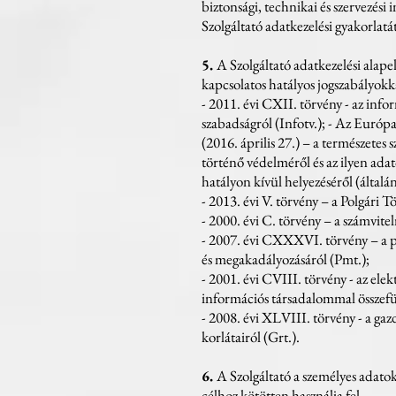
biztonsági, technikai és szervezési
Szolgáltató adatkezelési gyakorlatát
5.
A Szolgáltató adatkezelési ala
kapcsolatos hatályos jogszabályokk
- 2011. évi CXII. törvény - az info
szabadságról (Infotv.); - Az Euró
(2016. április 27.) – a természete
történő védelméről és az ilyen ad
hatályon kívül helyezéséről (álta
- 2013. évi V. törvény – a Polgári 
- 2000. évi C. törvény – a számvitel
- 2007. évi CXXXVI. törvény – a p
és megakadályozásáról (Pmt.);
- 2001. évi CVIII. törvény - az ele
információs társadalommal összefügg
- 2008. évi XLVIII. törvény - a gaz
korlátairól (Grt.).
6.
A Szolgáltató a személyes adato
célhoz kötötten használja fel.