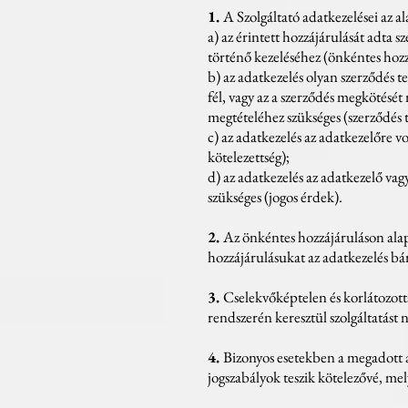
1.
A Szolgáltató adatkezelései az 
a) az érintett hozzájárulását adta 
történő kezeléséhez (önkéntes hozz
b) az adatkezelés olyan szerződés te
fél, vagy az a szerződés megkötését
megtételéhez szükséges (szerződés t
c) az adatkezelés az adatkezelőre vo
kötelezettség);
d) az adatkezelés az adatkezelő va
szükséges (jogos érdek).
2.
Az önkéntes hozzájáruláson alap
hozzájárulásukat az adatkezelés b
3.
Cselekvőképtelen és korlátozott
rendszerén keresztül szolgáltatást
4.
Bizonyos esetekben a megadott a
jogszabályok teszik kötelezővé, mel