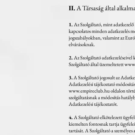
II.
A Társaság által alkalm
1.
Az Szolgáltató, mint adatkezelő 
kapcsolatos minden adatkezelés meg
jogszabályokban, valamint az Euró
elvárásoknak.
2.
Az Szolgáltató adatkezeléseivel 
Szolgáltató által üzemeltetett
www.
3.
A Szolgáltató jogosult az Adatke
Adatkezelési tájékoztató módosításá
www.empireclub.hu
oldalon törté
szolgáltatásnak a módosítás hatály
Adatkezelési tájékoztatót.
4.
A Szolgáltató elkötelezett ügyfe
kiemelten fontosnak tartja ügyfele
tartását. A Szolgáltató a személye