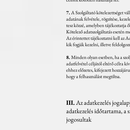
7.
A Szolgáltató kötelezettséget vá
adatának felvétele, rögzítése, kezel
tesz közzé, amelyben tájékoztatja ők
Kötelező adatszolgáltatás esetén meg
Az érintettet tájékoztatni kell az A
kik fogják kezelni, illetve feldolgoz
8.
Minden olyan esetben, ha a szolg
adatfelvétel céljától eltérő célra kí
ehhez előzetes, kifejezett hozzájáru
hogy a felhasználást megtiltsa.
III.
Az adatkezelés jogalapja
adatkezelés időtartama, a
jogosultak