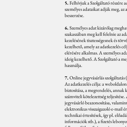
5.
Felhívjuk a Szolgáltató részére
személyes adataikat adják meg, az a
beszerzése.
6.
Személyes adat kizárólag megha
szakaszában meg kell felelnie az ad
kezelésének tisztességesnek és törv
kezelhető, amely az adatkezelés cé
elérésére alkalmas. A személyes ad
ideig kezelhető. A Szolgáltató a me
használja.
7.
Online jegyvásárlás szolgáltatás 
Az adatkezelés célja: a weboldalon 
biztosítása, a megrendelés, annak ki
számviteli kötelezettség teljesítése
jegyvásárló beazonosítása, valamint 
elektronikus visszaigazoló e-mail ér
technikai értesítések, így pl. előad
információk stb.), a fizetés lebonyol