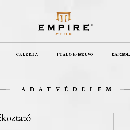
G A L É R I A
I T A L O K/ ESKÜVŐ
KAPCSOL
ADATVÉDELEM
ékoztató