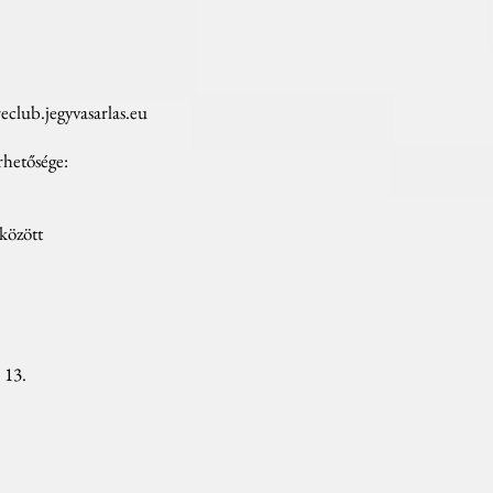
club.jegyvasarlas.eu
érhetősége:
között
 13.