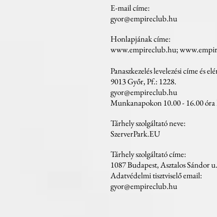
E-mail címe:
gyor@empireclub.hu
Honlapjának címe:
www.empireclub.hu
;
www.empire
Panaszkezelés levelezési címe és el
9013 Győr, Pf.: 1228.
gyor@empireclub.hu
Munkanapokon 10.00 - 16.00 óra 
Tárhely szolgáltató neve:
SzerverPark.EU
Tárhely szolgáltató címe:
1087 Budapest, Asztalos Sándor u.
Adatvédelmi tisztviselő email:
gyor@empireclub.hu