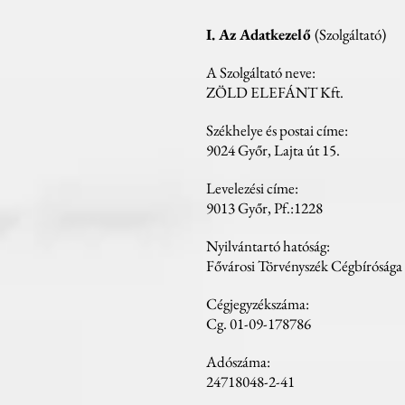
I. Az Adatkezelő
(Szolgáltató)
A Szolgáltató neve:
ZÖLD ELEFÁNT Kft.
Székhelye és postai címe:
9024 Győr, Lajta út 15.
Levelezési címe:
9013 Győr, Pf.:1228
Nyilvántartó hatóság:
Fővárosi Törvényszék Cégbírósága
Cégjegyzékszáma:
Cg. 01-09-178786
Adószáma:
24718048-2-41